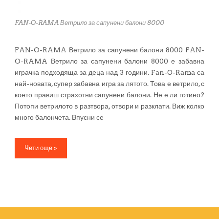
FAN-O-RAMA Ветрило за сапунени балони 8000
FAN-O-RAMA Ветрило за сапунени балони 8000 FAN-
O-RAMA Ветрило за сапунени балони 8000 е забавна
играчка подходяща за деца над 3 години. Fаn-О-Rаmа са
най-новата, супер забавна игра за лятото. Това е ветрило, с
което правиш страхотни сапунени балони. Не е ли готино?
Потопи ветрилото в разтвора, отвори и разклати. Виж колко
много балончета. Впусни се
Чети още »