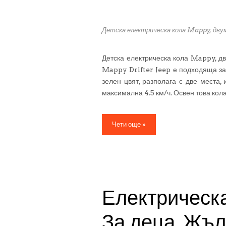
Детска електрическа кола Mappy, двум
Детска електрическа кола Mappy, дв
Mappy Drifter Jeep е подходяща за 
зелен цвят, разполага с две места, 
максимална 4.5 км/ч. Освен това ко
Чети още »
Електрическ
За деца, Жъл