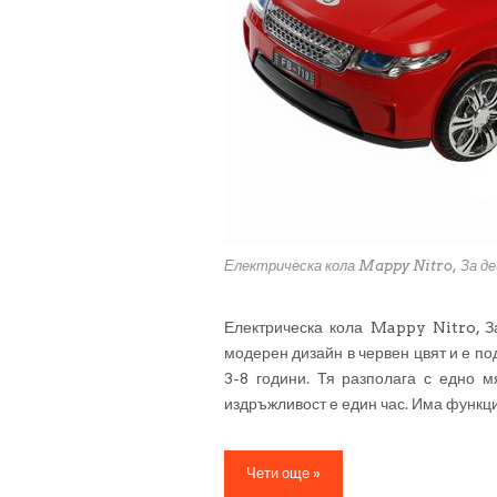
Електрическа кола Mappy Nitro, За де
Електрическа кола Mappy Nitro, З
модерен дизайн в червен цвят и е по
3-8 години. Тя разполага с едно м
издръжливост е един час. Има функци
Чети още »