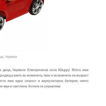
ца, Червена
а деца, Червена Електрическа кола Mappy Nitro има
дходяща както за момичета, така и за момчета на възраст
ясто има една скорост и акумулаторна батерия, чиято
и звук и светлина. Колата се управлява