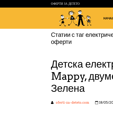
ОФЕРТИ ЗА ДЕТЕТО
НАЧА
Статии с таг
електриче
оферти
Детска елект
Mappy, двуме
Зелена
oferti-za-deteto.com
18/05/2