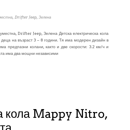
естна, Drifter Jeep, Зелена
уместна, Drifter Jeep, Зелена Детска електрическа кола
деца на възраст 3 – 8 години. Тя има модерен дизайн в
има предпазни колани, както и две скорости: 3.2 км/ч и
лата има два мощни независими
а кола Mappy Nitro,
та