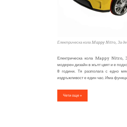
Електрическа кола Mappy Nitro, За д
Електрическа кола Mappy Nitro, 
модерен дизайн в жълт цвят и е подхо
8 години. Тя разполага с едно мя
издръжливост е един час. Има функци
Чети още »