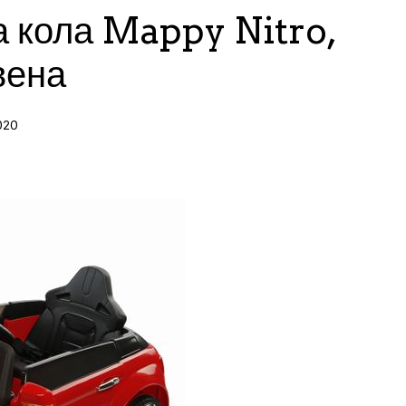
а кола Mappy Nitro,
вена
020