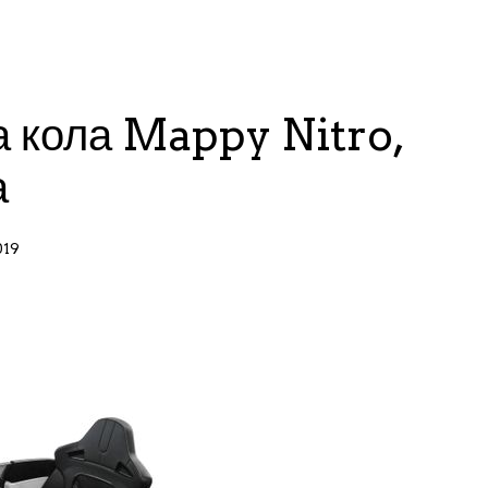
а кола Mappy Nitro,
а
019