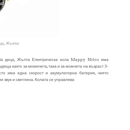
еца, Жълта
За деца, Жълта Електрическа кола Mappy Nitro има
дяща както за момичета, така и за момчета на възраст 3-
сто има една скорост и акумулаторна батерия, чиято
и звук и светлина. Колата се управлява