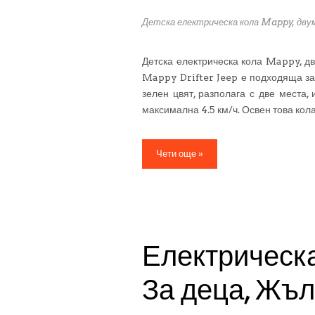
Детска електрическа кола Mappy, двум
Детска електрическа кола Mappy, дв
Mappy Drifter Jeep е подходяща за 
зелен цвят, разполага с две места, 
максимална 4.5 км/ч. Освен това ко
Чети още »
Електрическ
За деца, Жъл