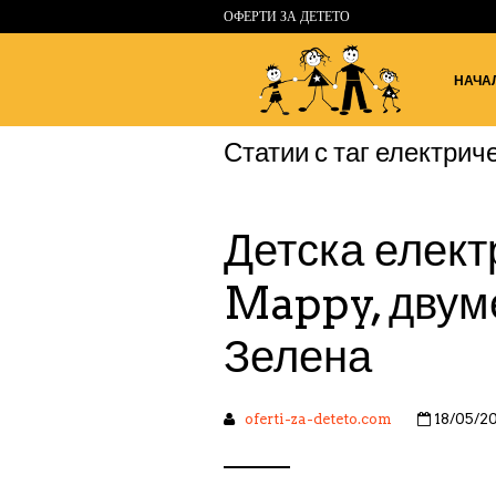
ОФЕРТИ ЗА ДЕТЕТО
НАЧА
Статии с таг
електрич
Детска елект
Mappy, двуме
Зелена
oferti-za-deteto.com
18/05/2