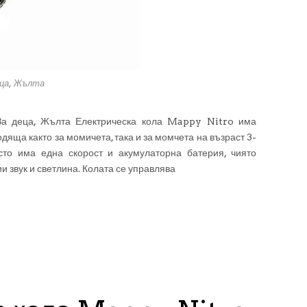
еца, Жълта
За деца, Жълта Електрическа кола Mappy Nitro има
дяща както за момичета, така и за момчета на възраст 3-
сто има една скорост и акумулаторна батерия, чиято
и звук и светлина. Колата се управлява