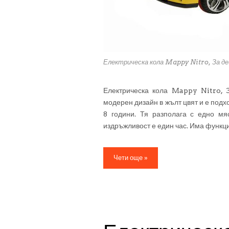
Електрическа кола Mappy Nitro, За д
Електрическа кола Mappy Nitro, 
модерен дизайн в жълт цвят и е подхо
8 години. Тя разполага с едно мя
издръжливост е един час. Има функци
Чети още »