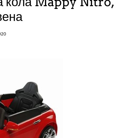
а кола Mappy Nitro,
вена
020