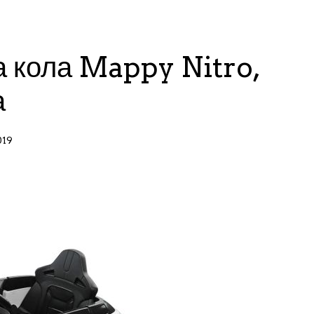
а кола Mappy Nitro,
а
019