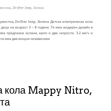
естна, Drifter Jeep, Зелена
уместна, Drifter Jeep, Зелена Детска електрическа кола
деца на възраст 3 – 8 години. Тя има модерен дизайн в
има предпазни колани, както и две скорости: 3.2 км/ч и
лата има два мощни независими
а кола Mappy Nitro,
та