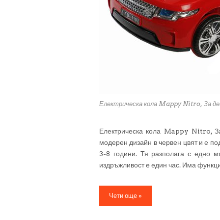
Електрическа кола Mappy Nitro, За де
Електрическа кола Mappy Nitro, З
модерен дизайн в червен цвят и е по
3-8 години. Тя разполага с едно м
издръжливост е един час. Има функци
Чети още »