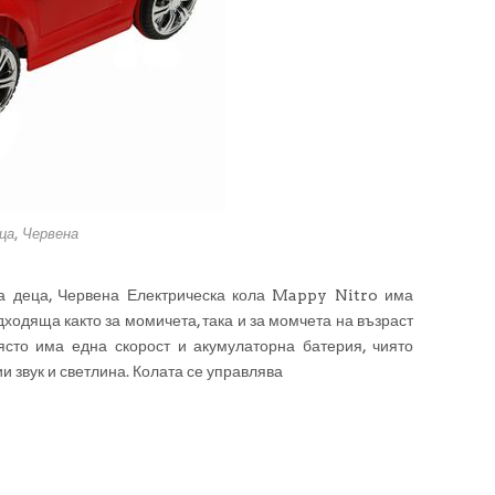
ца, Червена
а деца, Червена Електрическа кола Mappy Nitro има
дходяща както за момичета, така и за момчета на възраст
ясто има една скорост и акумулаторна батерия, чиято
и звук и светлина. Колата се управлява