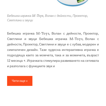
Бебешка играчка M-Toys, Волан с дейности, Проектор,
Светлини и звуци
Бебешка играчка M-Toys, Волан с дейности, Проектор,
Светлини и звуци Бебешка играчка M-Toys, Волан с
дейности, Проектор, Светлини и звуци е с хубав, модерен и
симпатичен дизайн. Тази чудесна интерактивна играчка е
подходяща както за момчета, така и за момичета, възраст
12 месеца +. Играчката стимулира развиването на сетивата
и разполага с функциите звук и
Чети още »