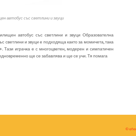
ен автобус със светлини и звуци
илищен автобус със светлини и звуци Образователна
с светлини и звуци е подходяща както за момичета, така
+. Тази играчка е с многоцветен, модерен и симпатичен
едновременно ще се забавлява и ще се учи. Тя помага
©
ofe