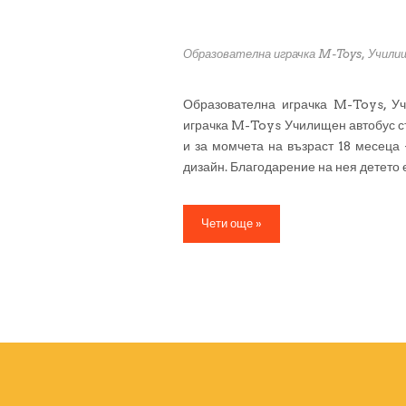
Образователна играчка M-Toys, Училищ
Образователна играчка M-Toys, Уч
играчка M-Toys Училищен автобус съ
и за момчета на възраст 18 месеца 
дизайн. Благодарение на нея детето 
Чети още »