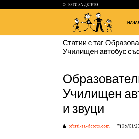
ОФЕРТИ ЗА ДЕТЕТО
НАЧА
Статии с таг
Образова
Училищен автобус със
Образовател
Училищен авт
и звуци
oferti-za-deteto.com
06/01/2