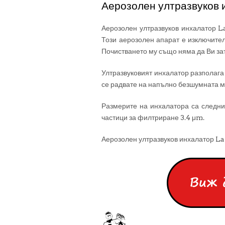
Аерозолен ултразвуков
Аерозолен ултразвуков инхалатор L
Този аерозолен апарат е изключител
Почистването му също няма да Ви за
Ултразвуковият инхалатор разполага
се радвате на напълно безшумната м
Размерите на инхалатора са следнит
частици за филтриране 3.4 μm.
Аерозолен ултразвуков инхалатор La