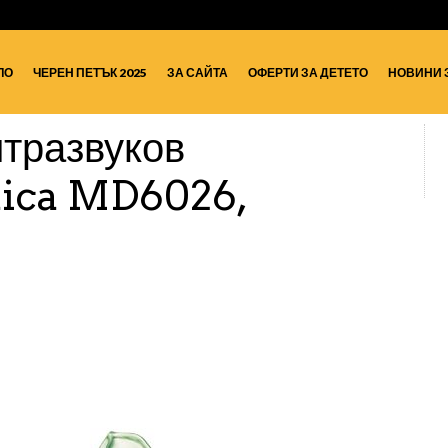
ЛО
ЧЕРЕН ПЕТЪК 2025
ЗА САЙТА
ОФЕРТИ ЗА ДЕТЕТО
НОВИНИ 
лтразвуков
aica MD6026,