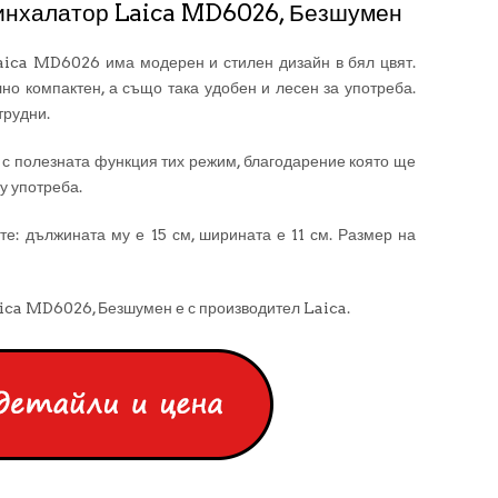
 инхалатор Laica MD6026, Безшумен
aica MD6026 има модерен и стилен дизайн в бял цвят.
но компактен, а също така удобен и лесен за употреба.
трудни.
 с полезната функция тих режим, благодарение която ще
у употреба.
е: дължината му е 15 см, ширината е 11 см. Размер на
ica MD6026, Безшумен е с производител Laica.