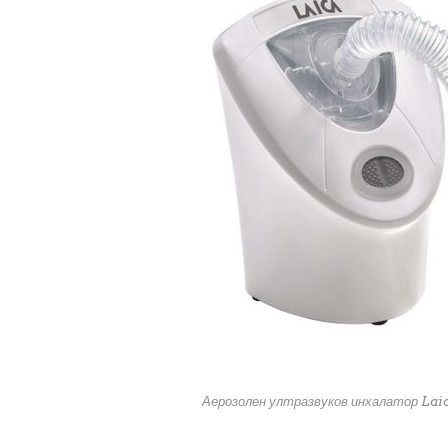
Аерозолен ултразвуков инхалатор La