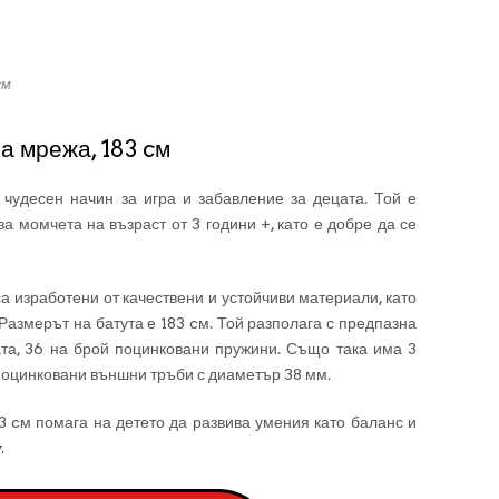
cм
а мрежа, 183 cм
чудесен начин за игра и забавление за децата. Той е
за момчета на възраст от 3 години +, като е добре да се
а изработени от качествени и устойчиви материали, като
Размерът на батута е 183 cм. Той разполага с предпазна
та, 36 на брой поцинковани пружини. Също така има 3
 поцинковани външни тръби с диаметър 38 мм.
 cм помага на детето да развива умения като баланс и
.