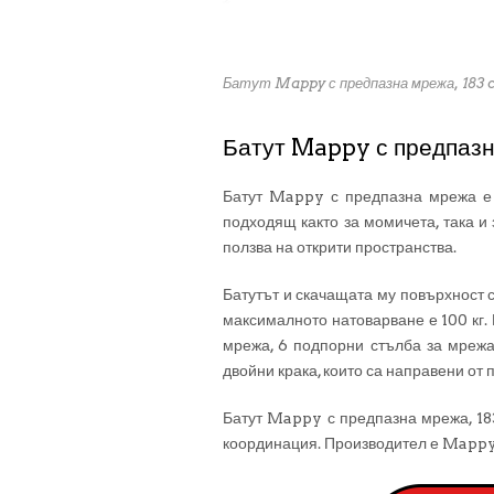
Батут Mappy с предпазна мрежа, 183 
Батут Mappy с предпазн
Батут Mappy с предпазна мрежа е 
подходящ както за момичета, така и 
ползва на открити пространства.
Батутът и скачащата му повърхност с
максималното натоварване е 100 кг. 
мрежа, 6 подпорни стълба за мрежа
двойни крака, които са направени от
Батут Mappy с предпазна мрежа, 183
координация. Производител е Mappy