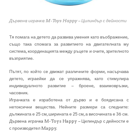
Дървенa играчкa M-Toys Happy – Цилиндър с дейности
Тя помага на детето да развива умения като въображение,
също така спомага за развитието на двигателната му
система, координацията между ръцете и очите, зрителното
възприятие.
Пътят, по който се движат различните форми, насърчава
детето, играейки да се упражнява, като стимулира
индивидуалното развитие – броене, взаимовръзки,
часовник.
Играчката е изработена от дърво и е боядисана с
нетоксични вещества. Нейните размери са следните:
дължината е 25 см, ширината е 25 см, а височината е 36 см.
Дървенa играчкa M-Toys Happy – Цилиндър с дейности е
с производител Mappy.