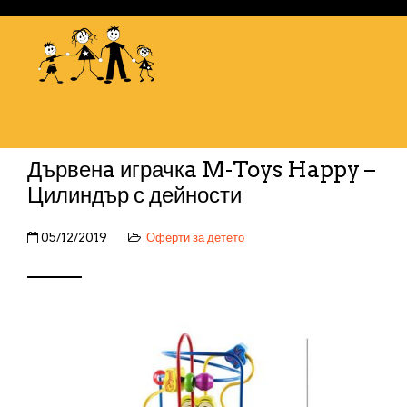
Дървенa играчкa M-Toys Happy –
Цилиндър с дейности
05/12/2019
Оферти за детето