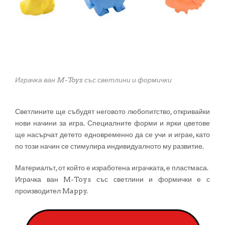
Играчка ван M-Toys със светлини и формички
Светлините ще събудят неговото любопитство, откривайки
нови начини за игра. Специалните форми и ярки цветове
ще насърчат детето едновременно да се учи и играе, като
по този начин се стимулира индивидуалното му развитие.
Материалът, от който е изработена играчката, е пластмаса.
Играчка ван M-Toys със светлини и формички е с
производител Mappy.