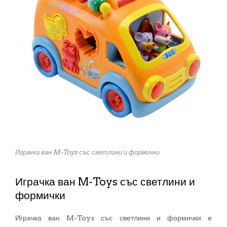
Играчка ван M-Toys със светлини и формички
Играчка ван M-Toys със светлини и
формички
Играчка ван M-Toys със светлини и формички е