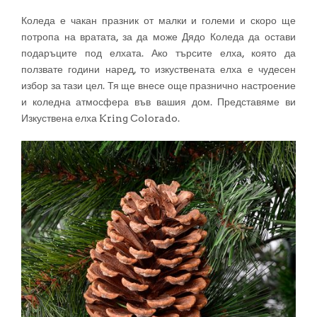
Коледа е чакан празник от малки и големи и скоро ще
потропа на вратата, за да може Дядо Коледа да остави
подаръците под елхата. Ако търсите елха, която да
ползвате години наред, то изкуствената елха е чудесен
избор за тази цел. Тя ще внесе още празнично настроение
и коледна атмосфера във вашия дом. Представяме ви
Изкуствена елха Kring Colorado.