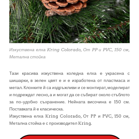
Изкуствена елха Kring Colorado, От PP и PVC, 150 см,
Метална стойка
Тази красива изкуствена коледна елха е украсена с
шишарки, в зелен цвят е и е изработена от пластмаса и
метал. Клонките й са издръжливи и се монтират, моделират
и подреждат лесно, а и могат да се събират около стъблото
за по-удобно съхранение. Нейната височина е 150 см.
Поставката й е класическа.
Изкуствена елха Kring Colorado, От PP и PVC, 150 см,
Метална стойка е с производител Kring.