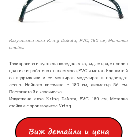
Изкуствена елха Kring Dakota, PVC, 180 см, Метална
стойка
Тази красива изкуствена коледна елха, вид смърч, е в зелен
цвят и е изработена от пластмаса, PVC и метал. Клонките й
са издръжливи и се монтират, моделират и подреждат
лесно. Нейната височина е 180 см, диаметър 56 см.
Поставката й е класическа.
Изкуствена елха Kring Dakota, PVC, 180 см, Метална
стойка е с производител Kring.