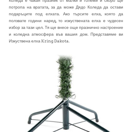
Коледа е чакан празник от малки и големи и скоро ще
потропа на вратата, за да може Дядо Коледа да остави
подаръците под елхата. Ако търсите елха, която да
ползвате години наред, то изкуствената елха е чудесен
избор за тази цел. Тя ще внесе още празнично настроение
и коледна атмосфера във вашия дом. Представяме ви
Изкуствена елха Kring Dakota.