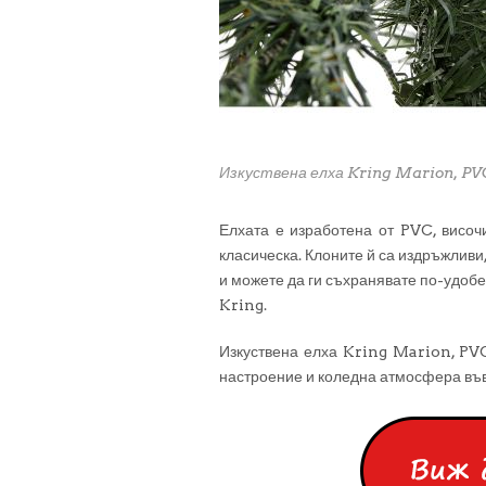
Изкуствена елха Kring Marion, PV
Елхата е изработена от PVC, височи
класическа. Клоните й са издръжливи,
и можете да ги съхранявате по-удоб
Kring.
Изкуствена елха Kring Marion, PVC
настроение и коледна атмосфера въ