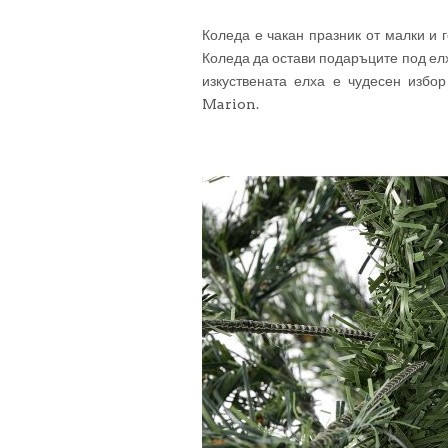
Коледа е чакан празник от малки и 
Коледа да остави подаръците под елха
изкуствената елха е чудесен избо
Marion.