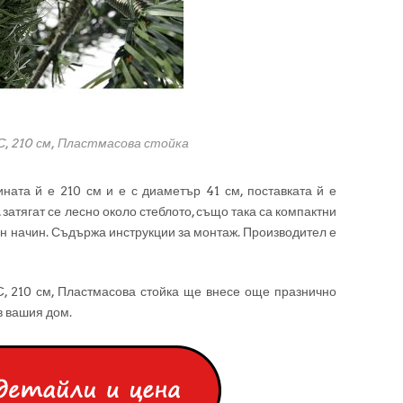
C, 210 см, Пластмасова стойка
ната й е 210 см и е с диаметър 41 см, поставката й е
 затягат се лесно около стеблото, също така са компактни
ен начин. Съдържа инструкции за монтаж. Производител е
, 210 см, Пластмасова стойка ще внесе още празнично
в вашия дом.