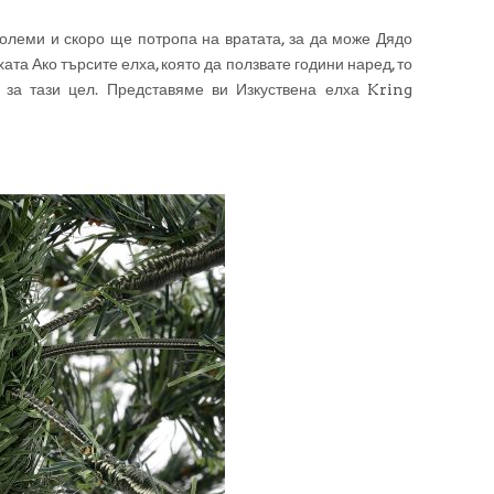
големи и скоро ще потропа на вратата, за да може Дядо
та Ако търсите елха, която да ползвате години наред, то
р за тази цел. Представяме ви Изкуствена елха Kring