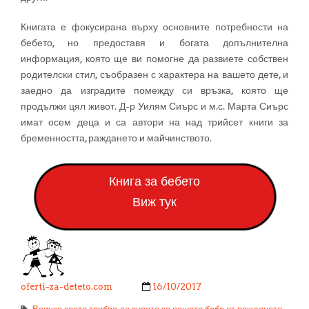
Книгата е фокусирана върху основните потребности на
бебето, но предоставя и богата допълнителна
информация, която ще ви помогне да развиете собствен
родителски стил, съобразен с характера на вашето дете, и
заедно да изградите помежду си връзка, която ще
продължи цял живот. Д-р Уилям Сиърс и м.с. Марта Сиърс
имат осем деца и са автори на над трийсет книги за
бременността, раждането и майчинството.
Книга за бебето
Виж тук
oferti-za-deteto.com
16/10/2017