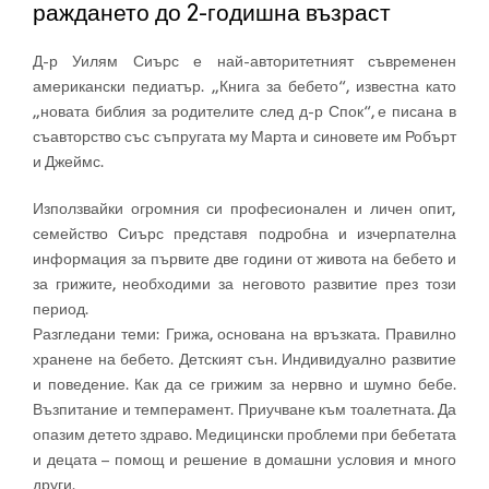
раждането до 2-годишна възраст
Д-р Уилям Сиърс е най-авторитетният съвременен
американски педиатър. „Книга за бебето“, известна като
„новата библия за родителите след д-р Спок“, е писана в
съавторство със съпругата му Марта и синовете им Робърт
и Джеймс.
Използвайки огромния си професионален и личен опит,
семейство Сиърс представя подробна и изчерпателна
информация за първите две години от живота на бебето и
за грижите, необходими за неговото развитие през този
период.
Разгледани теми: Грижа, основана на връзката. Правилно
хранене на бебето. Детският сън. Индивидуално развитие
и поведение. Как да се грижим за нервно и шумно бебе.
Възпитание и темперамент. Приучване към тоалетната. Да
опазим детето здраво. Медицински проблеми при бебетата
и децата – помощ и решение в домашни условия и много
други.