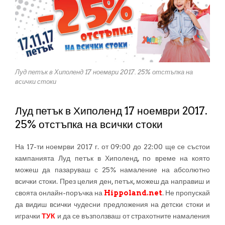
Луд петък в Хиполенд 17 ноември 2017. 25% отстъпка на
всички стоки
Луд петък в Хиполенд 17 ноември 2017.
25% отстъпка на всички стоки
На 17-ти ноемрви 2017 г. от 09:00 до 22:00 ще се състои
кампанията Луд петък в Хиполенд, по време на която
можеш да пазаруваш с 25% намаление на абсолютно
всички стоки. През целия ден, петък, можеш да направиш и
своята онлайн-поръчка на
Hippoland.net
. Не пропускай
да видиш всички чудесни предложения на детски стоки и
играчки
ТУК
и да се възползваш от страхотните намаления