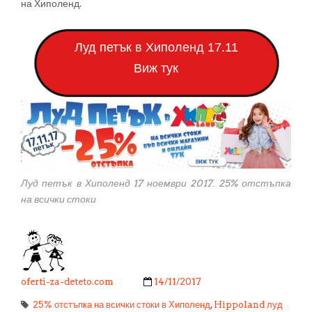
на Хиполенд.
Луд петък в Хиполенд 17.11
Виж тук
Луд петък в Хиполенд 17 ноември 2017. 25% отстъпка
на всички стоки
oferti-za-deteto.com
14/11/2017
25% отстъпка на всички стоки в Хиполенд
,
Hippoland луд