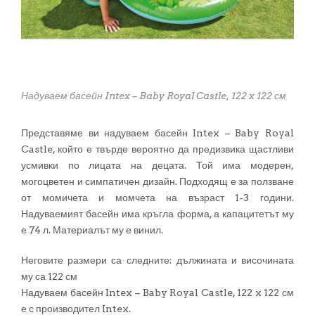
Надуваем басейн Intex – Baby Royal Castle, 122 x 122 см
Представяме ви надуваем басейн Intex – Baby Royal
Castle, който е твърде вероятно да предизвика щастливи
усмивки по лицата на децата. Той има модерен,
могоцветен и симпатичен дизайн. Подходящ е за ползване
от момичета и момчета на възраст 1-3 години.
Надуваемият басейн има кръгла форма, а капацитетът му
е 74 л. Материалът му е винил.
Неговите размери са следните: дължината и височината
му са 122 см
Надуваем басейн Intex – Baby Royal Castle, 122 x 122 см
е с производител Intex.