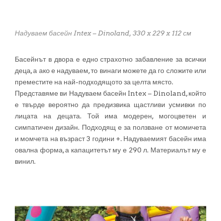
Надуваем басейн Intex – Dinoland, 330 x 229 x 112 см
Басейнът в двора е едно страхотно забавление за всички
деца, а ако е надуваем, то винаги можете да го сложите или
преместите на най-подходящото за целта място.
Представяме ви Надуваем басейн Intex – Dinoland, който
е твърде вероятно да предизвика щастливи усмивки по
лицата на децата. Той има модерен, могоцветен и
симпатичен дизайн. Подходящ е за ползване от момичета
и момчета на възраст 3 години +. Надуваемият басейн има
овална форма, а капацитетът му е 290 л. Материалът му е
винил.