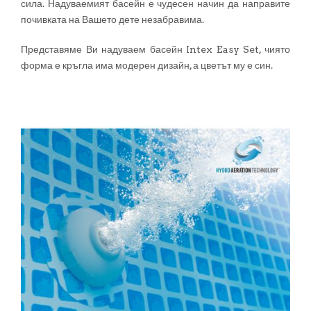
сила. Надуваемият басейн е чудесен начин да направите
почивката на Вашето дете незабравима.
Представяме Ви надуваем басейн Intex Easy Set, чиято
форма е кръгла има модерен дизайн, а цветът му е син.