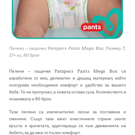
Пелени – гащички Pampers Pants Mega Box, Размер 7,
17+ кг, 80 броя
Пелени – гащички Pampers Pants Mega Box са
изработени от мек, деликатен и дишащ материал, който
осигурява необходимия комфорт и удобство за вашето
бебе. Те не пропускат, а кожата остава суха. Количеството в
опаковката е 80 броя.
Тези пелени са изключително лесни за поставяне и
сменяне. Също така имат еластичните страни около
кръста и крачетата, адаптираща се към движенията на
бебето, за да има то пълен комфорт.