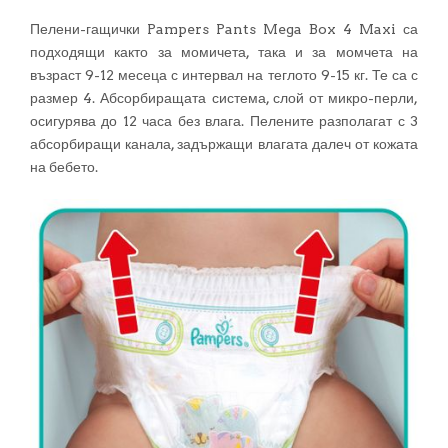
Пелени-гащички Pampers Pants Mega Box 4 Maxi са
подходящи както за момичета, така и за момчета на
възраст 9-12 месеца с интервал на теглото 9-15 кг. Те са с
размер 4. Абсорбиращата система, слой от микро-перли,
осигурява до 12 часа без влага. Пелените разполагат с 3
абсорбиращи канала, задържащи влагата далеч от кожата
на бебето.