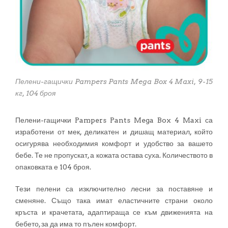
Пелени-гащички Pampers Pants Mega Box 4 Maxi, 9-15
кг, 104 броя
Пелени-гащички Pampers Pants Mega Box 4 Maxi са
изработени от мек, деликатен и дишащ материал, който
осигурява необходимия комфорт и удобство за вашето
бебе. Те не пропускат, а кожата остава суха. Количеството в
опаковката е 104 броя.
Тези пелени са изключително лесни за поставяне и
сменяне. Също така имат еластичните страни около
кръста и крачетата, адаптираща се към движенията на
бебето, за да има то пълен комфорт.