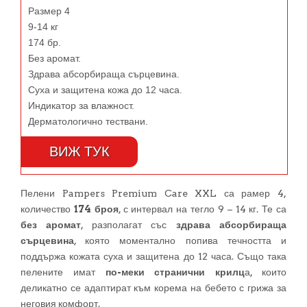
Размер 4
9-14 кг
174 бр.
Без аромат.
Здрава абсорбираща сърцевина.
Суха и защитена кожа до 12 часа.
Индикатор за влажност.
Дерматологично тествани.
ВИЖ ТУК
Пелени Pampers Premium Care XXL са рамер 4,
количество
174 броя
, с интервал на тегло 9 – 14 кг. Те са
без аромат
, разполагат със
здрава абсорбираща
сърцевина
, която моментално попива течността и
поддържа кожата суха и защитена до 12 часа. Също така
пелените имат
по-меки странични крилц
а, които
деликатно се адаптират към корема на бебето с грижа за
неговия комфорт.