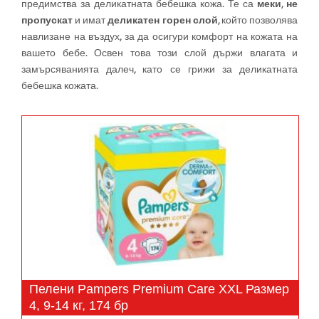
предимства за деликатната бебешка кожа. Те са
меки
,
не
пропускат
и имат
деликатен горен слой
, който позволява
навлизане на въздух, за да осигури комфорт на кожата на
вашето бебе. Освен това този слой държи влагата и
замърсяванията далеч, като се грижи за деликатната
бебешка кожата.
Пелени Pampers Premium Care XXL Размер
4, 9-14 кг, 174 бр