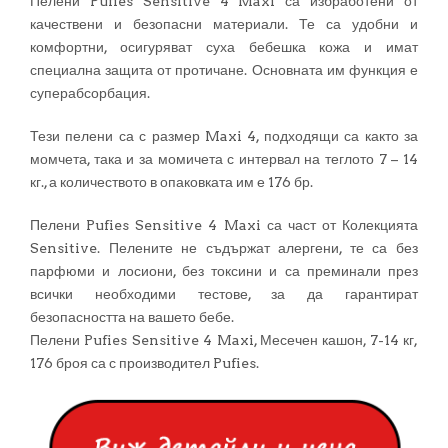
Пелени Pufies Sensitive 4 Maxi са избработени от
качествени и безопасни материали. Те са удобни и
комфортни, осигуряват суха бебешка кожа и имат
специална защита от протичане. Основната им функция е
суперабсорбация.
Тези пелени са с размер Maxi 4, подходящи са както за
момчета, така и за момичета с интервал на теглото 7 – 14
кг., а количеството в опаковката им е 176 бр.
Пелени Pufies Sensitive 4 Maxi са част от Колекцията
Sensitive. Пелените не съдържат алергени, те са без
парфюми и лосиони, без токсини и са преминали през
всички необходими тестове, за да гарантират
безопасността на вашето бебе.
Пелени Pufies Sensitive 4 Maxi, Месечен кашон, 7-14 кг,
176 броя са с производител Pufies.