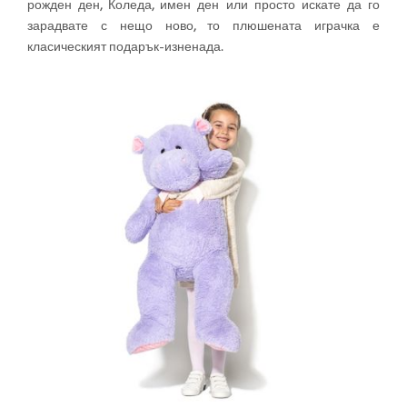
рожден ден, Коледа, имен ден или просто искате да го
зарадвате с нещо ново, то плюшената играчка е
класическият подарък-изненада.