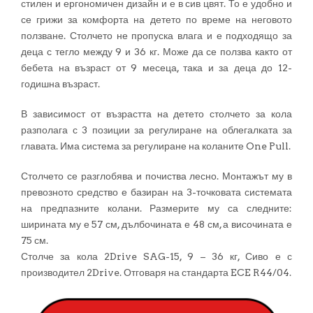
стилен и ергономичен дизайн и е в сив цвят. То е удобно и
се грижи за комфорта на детето по време на неговото
ползване. Столчето не пропуска влага и е подходящо за
деца с тегло между 9 и 36 кг. Може да се ползва както от
бебета на възраст от 9 месеца, така и за деца до 12-
годишна възраст.
В зависимост от възрастта на детето столчето за кола
разполага с 3 позиции за регулиране на облегалката за
главата. Има система за регулиране на коланите One Pull.
Столчето се разглобява и почиства лесно. Монтажът му в
превозното средство е базиран на 3-точковата системата
на предпазните колани. Размерите му са следните:
ширината му е 57 см, дълбочината е 48 см, а височината е
75 см.
Столче за кола 2Drive SAG-15, 9 – 36 кг, Сиво е с
производител 2Drive. Отговаря на стандарта ECE R44/04.