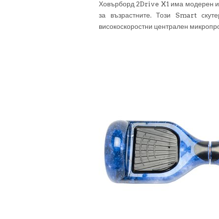
Ховърборд 2Drive X1 има модерен и 
за възрастните. Този Smart скут
високоскоростни централен микропро