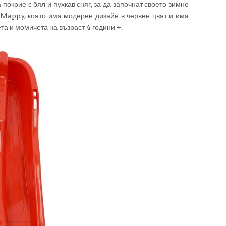
 покрие с бял и пухкав сняг, за да започнат своето зимно
Mappy, която има модерен дизайн в червен цвят и има
та и момичета на възраст 4 години +.