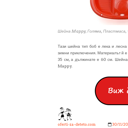
Шейна Mappy, Голяма, Пластмаса,
Тази шейна тип боб е лека и лесна 
зимни приключения. Материалът й е 
35 см, а дължинате е 60 см. Шейна
Mappy.
oferti-za-deteto.com
30/11/2