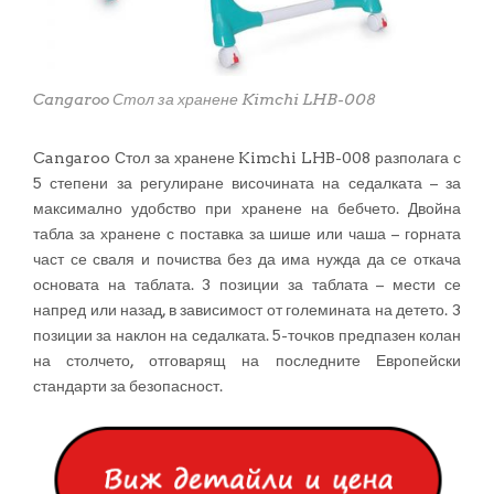
Cangaroo Стол за хранене Kimchi LHB-008
Cangaroo Стол за хранене Kimchi LHB-008 разполага с
5 степени за регулиране височината на седалката – за
максимално удобство при хранене на бебчето. Двойна
табла за хранене с поставка за шише или чаша – горната
част се сваля и почиства без да има нужда да се откача
основата на таблата. 3 позиции за таблата – мести се
напред или назад, в зависимост от големината на детето. 3
позиции за наклон на седалката. 5-точков предпазен колан
на столчето, отговарящ на последните Европейски
стандарти за безопасност.