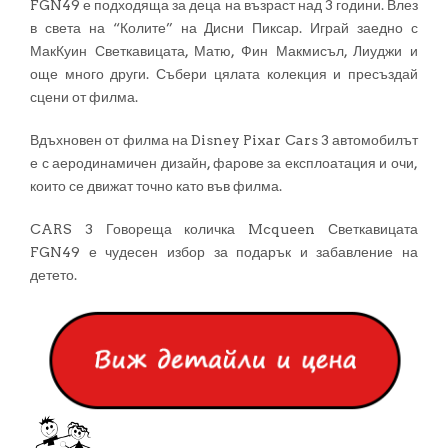
FGN49 е подходяща за деца на възраст над 3 години. Влез
в света на “Колите” на Дисни Пиксар. Играй заедно с
МакКуин Светкавицата, Матю, Фин Макмисъл, Лиуджи и
още много други. Събери цялата колекция и пресъздай
сцени от филма.
Вдъхновен от филма на Disney Pixar Cars 3 автомобилът
е с аеродинамичен дизайн, фарове за експлоатация и очи,
които се движат точно като във филма.
CARS 3 Говореща количка Mcqueen Светкавицата
FGN49 е чудесен избор за подарък и забавление на
детето.