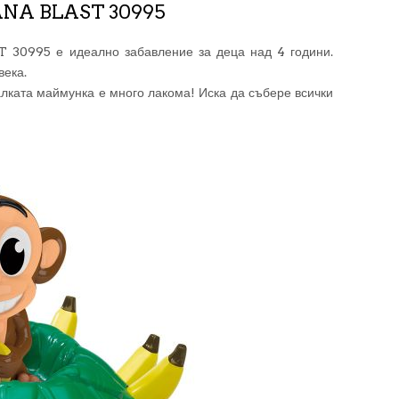
ANA BLAST 30995
995 е идеално забавление за деца над 4 години.
века.
лката маймунка е много лакома! Иска да събере всички