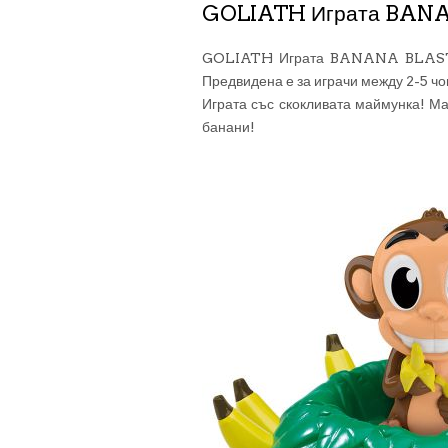
GOLIATH Играта BAN
GOLIATH Играта BANANA BLAST 30
Предвидена е за играчи между 2-5 чо
Играта със скокливата маймунка! Ма
банани!