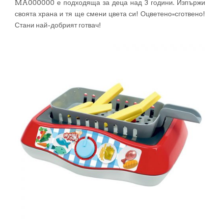
MA000000 е подходяща за деца над 3 години. Изпържи
своята храна и тя ще смени цвета си! Оцветено=сготвено!
Стани най-добрият готвач!