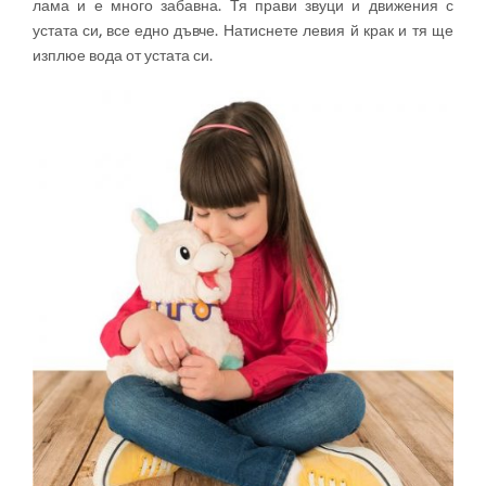
лама и е много забавна. Тя прави звуци и движения с
устата си, все едно дъвче. Натиснете левия й крак и тя ще
изплюе вода от устата си.