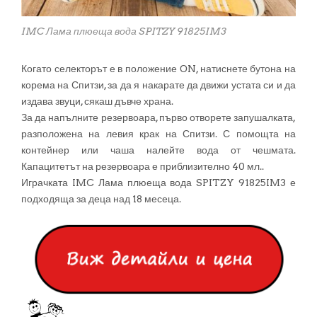
IMC Лама плюеща вода SPITZY 91825IM3
Когато селекторът е в положение ОN, натиснете бутона на
корема на Спитзи, за да я накарате да движи устата си и да
издава звуци, сякаш дъвче храна.
За да напълните резервоара, първо отворете запушалката,
разположена на левия крак на Спитзи. С помощта на
контейнер или чаша налейте вода от чешмата.
Капацитетът на резервоара е приблизително 40 мл..
Играчката IMC Лама плюеща вода SPITZY 91825IM3 е
подходяща за деца над 18 месеца.