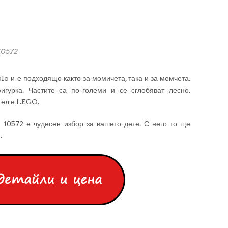
10572
lo и е подходящо както за момичета, така и за момчета.
гурка. Частите са по-големи и се сглобяват лесно.
тел е LEGO.
0572 е чудесен избор за вашето дете. С него то ще
.