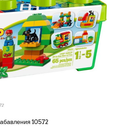
72
абавления 10572