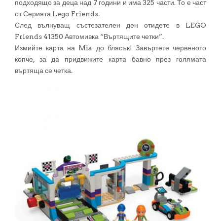
подходящо за деца над 7 години и има 325 части. То е част
от Серията Lego Friends.
След вълнуващ състезателен ден отидете в LEGO
Friends 41350 Автомивка “Въртящите четки”.
Измийте карта на Mia до блясък! Завъртете червеното
копче, за да придвижите карта бавно през голямата
въртяща се четка.