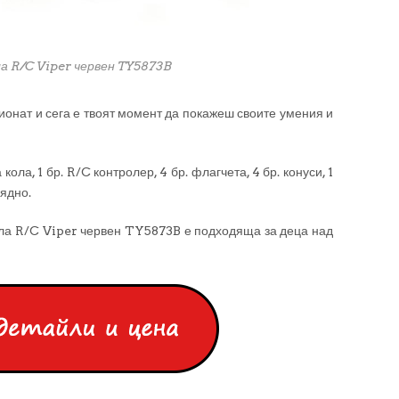
а R/C Viper червен TY5873B
ионат и сега е твоят момент да покажеш своите умения и
ола, 1 бр. R/C контролер, 4 бр. флагчета, 4 бр. конуси, 1
рядно.
 R/C Viper червен TY5873B е подходяща за деца над