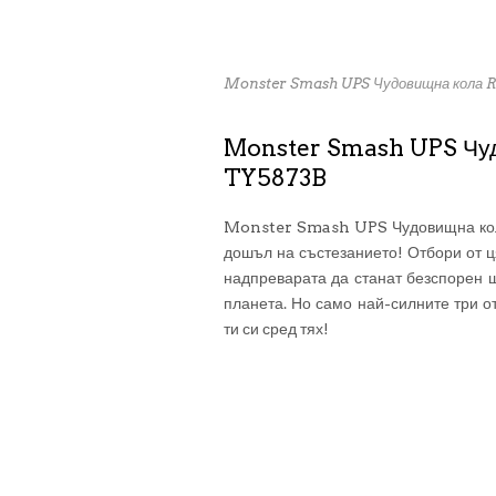
Monster Smash UPS Чудовищна кола R
Monster Smash UPS Чуд
TY5873B
Monster Smash UPS Чудовищна кола
дошъл на състезанието! Отбори от ц
надпреварата да станат безспорен
планета. Но само най-силните три о
ти си сред тях!