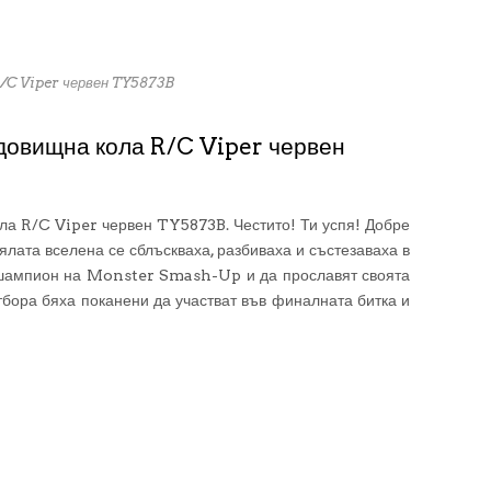
/C Viper червен TY5873B
овищна кола R/C Viper червен
 R/C Viper червен TY5873B. Честито! Ти успя! Добре
ялата вселена се сблъскваха, разбиваха и състезаваха в
 шампион на Monster Smash-Up и да прославят своята
тбора бяха поканени да участват във финалната битка и