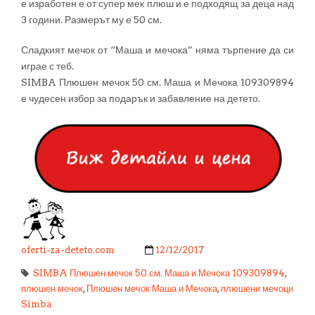
е изработен е от супер мек плюш и е подходящ за деца над
3 години. Размерът му е 50 см.
Сладкият мечок от “Маша и мечока” няма търпение да си
играе с теб.
SIMBA Плюшен мечок 50 см. Маша и Мечока 109309894
е чудесен избор за подарък и забавление на детето.
oferti-za-deteto.com
12/12/2017
SIMBA Плюшен мечок 50 см. Маша и Мечока 109309894
,
плюшен мечок
,
Плюшен мечок Маша и Мечока
,
плюшени мечоци
Simba