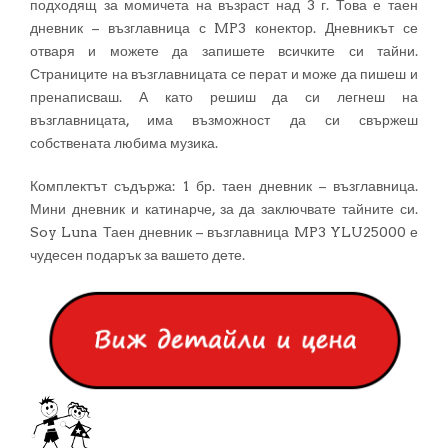
подходящ за момичета на възраст над 3 г. Това е таен
дневник – възглавница с MP3 конектор. Дневникът се
отваря и можете да запишете всичките си тайни.
Страниците на възглавницата се перат и може да пишеш и
пренаписваш. А като решиш да си легнеш на
възглавницата, има възможност да си свържеш
собствената любима музика.
Комплектът съдържа: 1 бр. таен дневник – възглавница.
Мини дневник и катинарче, за да заключвате тайните си.
Soy Luna Таен дневник – възглавница MP3 YLU25000 е
чудесен подарък за вашето дете.