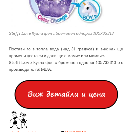
Steffi Love Кукла фея с бременен еднорог 105733313
Постави го в топла вода (над 31 градуса) и виж как ще
промени цвета си и дали ще е момче или момиче.
Steffi Love Кукла фея с бременен еднорог 105733313 е с
производител SIMBA.