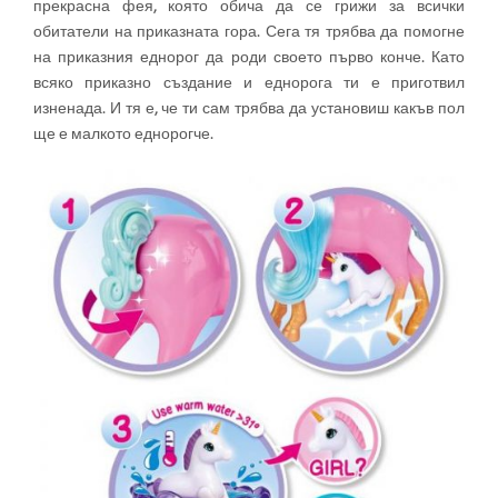
прекрасна фея, която обича да се грижи за всички
обитатели на приказната гора. Сега тя трябва да помогне
на приказния еднорог да роди своето първо конче. Като
всяко приказно създание и еднорога ти е приготвил
изненада. И тя е, че ти сам трябва да установиш какъв пол
ще е малкото еднорогче.