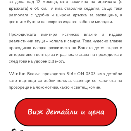
за деца над 12 месеца, като височина на играчката (с
дръжката) е 60 см. Тя има стабилна седалка, също така
разполага с удобна и широка дръжка за захващане, а
цветните бутони на покрива издават забавни мелодии.
Проходилката имитира истинско влакче и издава
реалистични звуци – колела и свирка. Това чудесно влакче
проходилка следва развитието на Вашето дете: първо е
интерактивен център за игра, после става на проходилка и
след това на удобен ride-on.
Winfun Влакче проходилка Ride ON 0803 има детайли
като въртящи се зъбни колела, свалящи се капачета на
прозореца на локомотива, както и светещ комин.