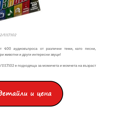
/1117102
т 400 аудиовъпроса от различни теми, като песни,
и животни и други интересни звуци!
117102 е подходяща за момичета и момчета на възраст