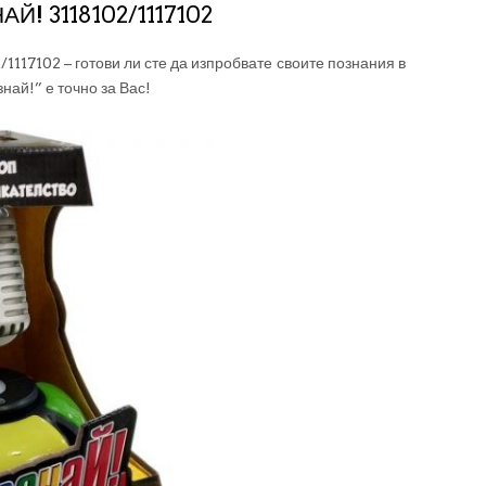
! 3118102/1117102
7102 – готови ли сте да изпробвате своите познания в
знай!” е точно за Вас!