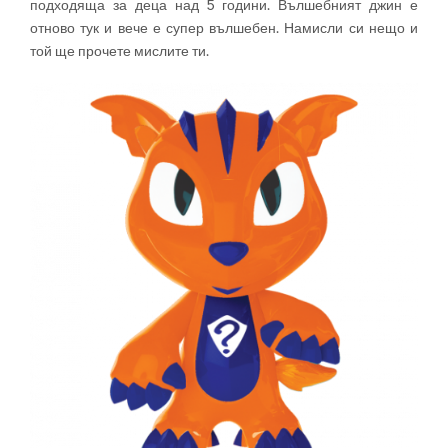
подходяща за деца над 5 години. Вълшебният джин е
отново тук и вече е супер вълшебен. Намисли си нещо и
той ще прочете мислите ти.