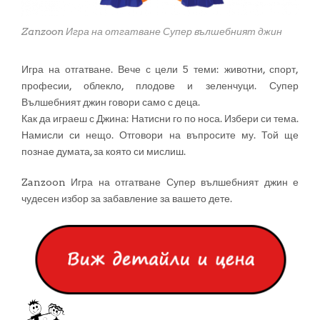
Zanzoon Игра на отгатване Супер вълшебният джин
Игра на отгатване. Вече с цели 5 теми: животни, спорт,
професии, облекло, плодове и зеленчуци. Супер
Вълшебният джин говори само с деца.
Как да играеш с Джина: Натисни го по носа. Избери си тема.
Намисли си нещо. Отговори на въпросите му. Той ще
познае думата, за която си мислиш.
Zanzoon Игра на отгатване Супер вълшебният джин е
чудесен избор за забавление за вашето дете.